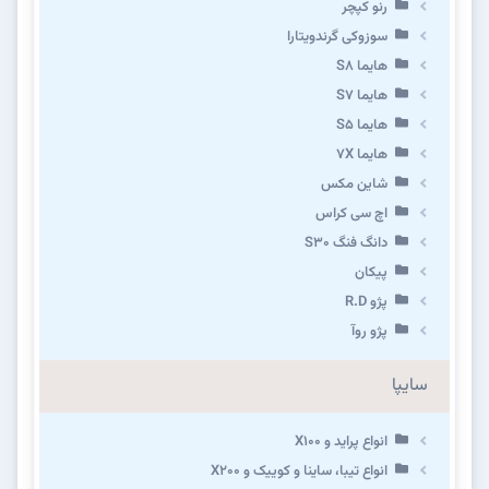
رنو کپچر
سوزوکی گرندویتارا
هایما S8
هایما S7
هایما S5
هایما 7X
شاین مکس
اچ سی کراس
دانگ فنگ S30
پیکان
پژو R.D
پژو روآ
سایپا
انواع پراید و X100
انواع تیبا، ساینا و کوییک و X200