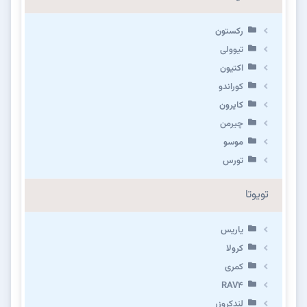
رکستون
تیوولی
اکتیون
کوراندو
کایرون
چیرمن
موسو
تورس
تویوتا
یاریس
کرولا
کمری
RAV4
لندکروزر