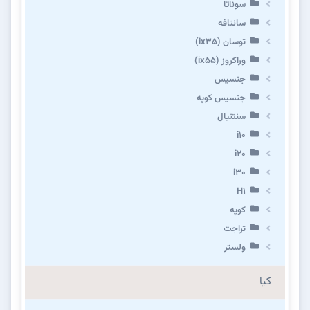
سوناتا
سانتافه
توسان (ix35)
وراکروز (ix55)
جنسیس
جنسیس کوپه
سنتنیال
i10
i20
i30
H1
کوپه
تراجت
ولستر
کیا