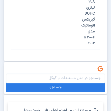
3.8
لیتری
DOHC
گیربکس
اتوماتیک
مدل
2004 تا
2012
جستجو
مستندات و راهنماهای فنی خودروها