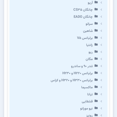
آریو
چانگان CS35
چانگان EADO
سراتو
شاهین
برلیانس V5
زانتیا
ریو
مگان
تندر ۹۰ و ساندرو
برلیانس H220 و H230
برلیانس H330 و H320 و کراس
ماکسیما
تیانا
قشقایی
نیو مورانو
رونیز