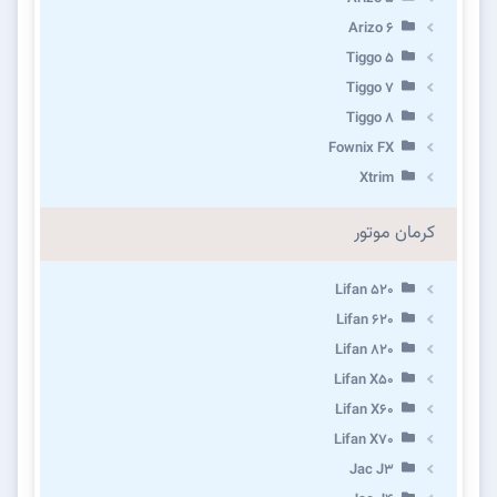
Arizo 6
Tiggo 5
Tiggo 7
Tiggo 8
Fownix FX
Xtrim
کرمان موتور
Lifan 520
Lifan 620
Lifan 820
Lifan X50
Lifan X60
Lifan X70
Jac J3