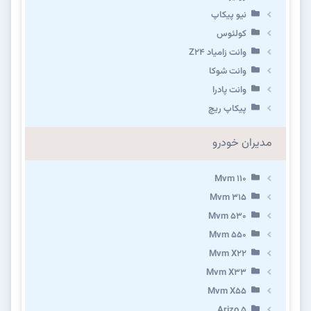
نیو پیکاپ
كولئوس
وانت زامیاد Z24
وانت شوکا
وانت پادرا
پیکاپ ریچ
مدیران خودرو
Mvm 110
Mvm 315
Mvm 530
Mvm 550
Mvm X22
Mvm X33
Mvm X55
Arizo 5