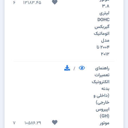
196
13183.45
3.8
لیتری
DOHC
گیربکس
اتوماتیک
مدل
2004 تا
2012
راهنمای
/
تعمیرات
الکترونیک
بدنه
(داخلی و
خارجی)
اپیروس
(GH)
موتور
10586.29
117