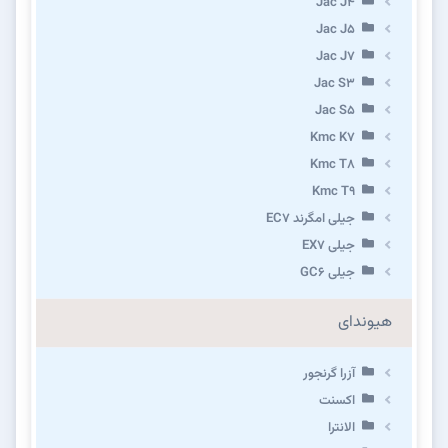
Jac J4
Jac J5
Jac J7
Jac S3
Jac S5
Kmc K7
Kmc T8
Kmc T9
جیلی امگرند EC7
جیلی EX7
جیلی GC6
هیوندای
آزرا گرنجور
اکسنت
الانترا