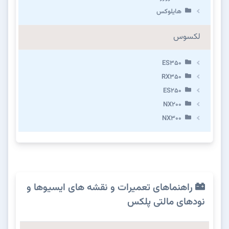
هایلوکس
لکسوس
ES350
RX350
ES250
NX200
NX300
راهنماهای تعمیرات و نقشه های ایسیوها و
نودهای مالتی پلکس