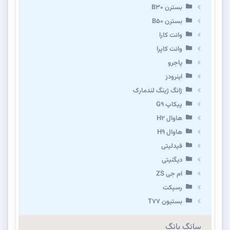
بسترن B۳۰
بسترن B۵۰
وانت کارا
وانت کاپرا
پاجرو
اینرودز
ژانگ ژینگ لندمارک
پیکاپ G۹
هاوال H۲
هاوال H۹
فیدلیتی
دیگنیتی
ام جی ZS
رسپکت
بستیون T۷۷
سانگ یانگ