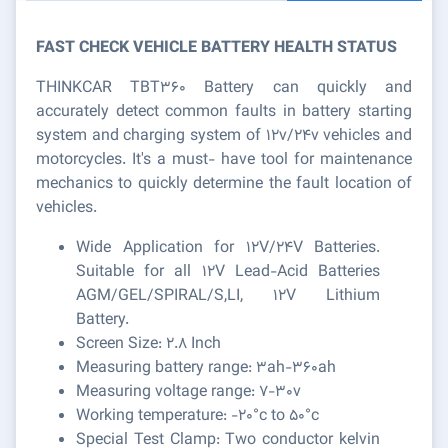
FAST CHECK VEHICLE BATTERY HEALTH STATUS
THINKCAR TBT360 Battery can quickly and
accurately detect common faults in battery starting
system and charging system of 12v/24v vehicles and
motorcycles. It's a must- have tool for maintenance
mechanics to quickly determine the fault location of
vehicles.
Wide Application for 12V/24V Batteries.
Suitable for all 12V Lead-Acid Batteries
AGM/GEL/SPIRAL/S,LI, 12V Lithium
Battery.
Screen Size: 2.8 Inch
Measuring battery range: 3ah-360ah
Measuring voltage range: 7-30v
Working temperature: -20°c to 50°c
Special Test Clamp: Two conductor kelvin