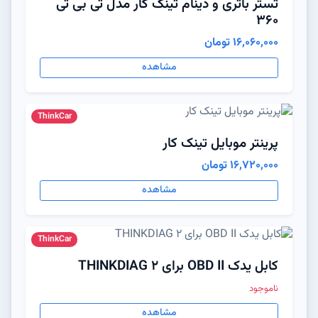
تستر باتری و دینام تینک کار مدل تی بی تی
360
16,060,000 تومان
مشاهده
ThinkCar
پرینتر موبایل تینک کار
16,720,000 تومان
مشاهده
ThinkCar
کابل یدک OBD II برای THINKDIAG 2
ناموجود
مشاهده