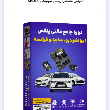
آموزش تخصصی ریمپ و تیونینگ با WinOLS