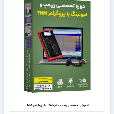
آموزش تخصصی ریمپ و تیونینگ با پروگرامر TNM